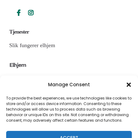
Tjenester
Slik fungerer elhjem
Elhjem
Om Oss
Manage Consent
To provide the best experiences, we use technologies like cookies to
Vi godtar alle kredittkort for rask og enkel
store and/or access device information. Consenting to these
betaling.
technologies will allow us to process data such as browsing
behavior or unique IDs on this site. Not consenting or withdrawing
consent, may adversely affect certain features and functions.
post@elhjem.no
Gjerdrumsvei 8, 0484, Oslo
ACCEPT