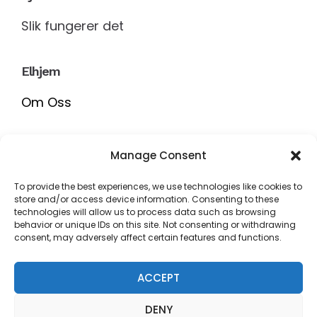
Slik fungerer det
Elhjem
Om Oss
Rokea Gruppen AS
Manage Consent
Org.nr. 911793938
To provide the best experiences, we use technologies like cookies to
store and/or access device information. Consenting to these
post@elhjem.no
technologies will allow us to process data such as browsing
behavior or unique IDs on this site. Not consenting or withdrawing
Gjerdrumsvei 8, 0484, Oslo
consent, may adversely affect certain features and functions.
+47 90785000
ACCEPT
DENY