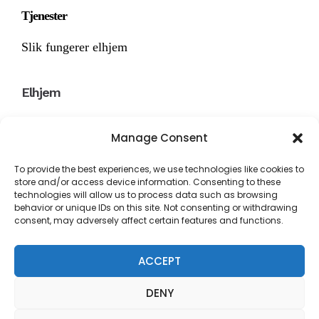
Tjenester
Slik fungerer elhjem
Elhjem
Om Oss
Manage Consent
To provide the best experiences, we use technologies like cookies to
Vi godtar alle kredittkort for rask og enkel
store and/or access device information. Consenting to these
betaling.
technologies will allow us to process data such as browsing
behavior or unique IDs on this site. Not consenting or withdrawing
consent, may adversely affect certain features and functions.
post@elhjem.no
Gjerdrumsvei 8, 0484, Oslo
ACCEPT
+47 90785000
DENY